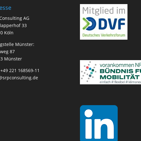
esse
Consulting AG
lapperhof 33
0 Köln
gstelle Münster:
lweg 87
3 Münster
:
+49 221 168569-11
@srpconsulting.de